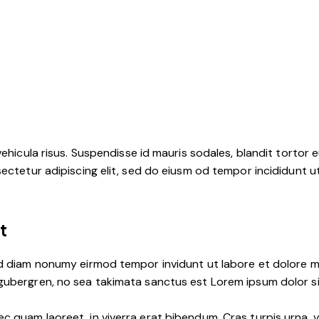
ehicula risus. Suspendisse id mauris sodales, blandit tortor eu
ctetur adipiscing elit, sed do eiusm od tempor incididunt ut l
t
ed diam nonumy eirmod tempor invidunt ut labore et dolore m
 gubergren, no sea takimata sanctus est Lorem ipsum dolor s
 quam laoreet, in viverra erat bibendum. Cras turpis urna, vu