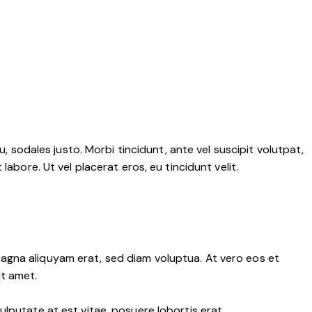
, sodales justo. Morbi tincidunt, ante vel suscipit volutpat,
abore. Ut vel placerat eros, eu tincidunt velit.
agna aliquyam erat, sed diam voluptua. At vero eos et
it amet.
lputate at est vitae, posuere lobortis erat.