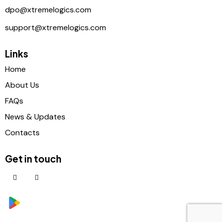
dpo@xtremelogics.com
support@xtremelogics.com
Links
Home
About Us
FAQs
News & Updates
Contacts
Get in touch